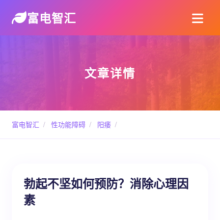
富电智汇
文章详情
富电智汇
/
性功能障碍
/
阳痿
/
勃起不坚如何预防？消除心理因
素