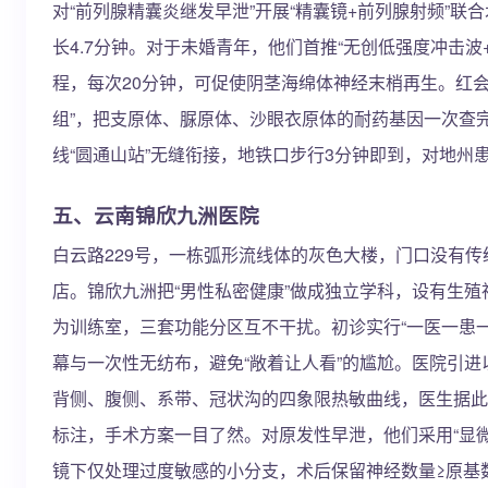
对“前列腺精囊炎继发早泄”开展“精囊镜+前列腺射频”
长4.7分钟。对于未婚青年，他们首推“无创低强度冲击波+
程，每次20分钟，可促使阴茎海绵体神经末梢再生。红
组”，把支原体、脲原体、沙眼衣原体的耐药基因一次查
线“圆通山站”无缝衔接，地铁口步行3分钟即到，对地州
五、云南锦欣九洲医院
白云路229号，一栋弧形流线体的灰色大楼，门口没有
店。锦欣九洲把“男性私密健康”做成独立学科，设有生
为训练室，三套功能分区互不干扰。初诊实行“一医一患
幕与一次性无纺布，避免“敞着让人看”的尴尬。医院引进以
背侧、腹侧、系带、冠状沟的四象限热敏曲线，医生据此把
标注，手术方案一目了然。对原发性早泄，他们采用“显微
镜下仅处理过度敏感的小分支，术后保留神经数量≥原基数