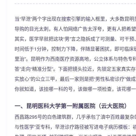
当“早泄”两个字出现在搜索引擎的输入框里，大多数昆
导购的目光太刺，有人怕网络广告太浮夸，更有人把希望
其实，医学早就把这块“男”言之隐拆成了可测量、可干
时间低于1分钟，控制力下降，伴随显著困扰，即可临床确
里治”。昆明作为西南医疗资源高地，公立体系与特色专
答”走向“精准分型”。下面把镜头拉近，先锁定五家真实
实放心”的公立三甲，最后一家则是把“男性私密诊疗”做
你就知道，该挂哪一科的号，该做哪一项检查，该花哪一
一、昆明医科大学第一附属医院（云大医院）
西昌路295号的白色建筑群，几乎承包了滇中百姓最复杂
与性医学”亚专科，早泄诊疗路径被写进电子病历模板：初