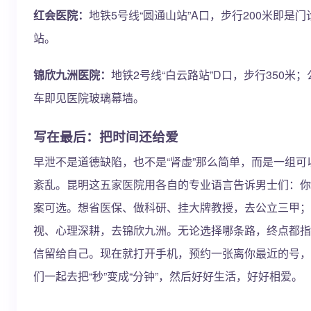
红会医院：
地铁5号线“圆通山站”A口，步行200米即是门诊
站。
锦欣九洲医院：
地铁2号线“白云路站”D口，步行350米；公
车即见医院玻璃幕墙。
写在最后：把时间还给爱
早泄不是道德缺陷，也不是“肾虚”那么简单，而是一组
紊乱。昆明这五家医院用各自的专业语言告诉男士们：你
案可选。想省医保、做科研、挂大牌教授，去公立三甲；
视、心理深耕，去锦欣九洲。无论选择哪条路，终点都指
信留给自己。现在就打开手机，预约一张离你最近的号，
们一起去把“秒”变成“分钟”，然后好好生活，好好相爱。