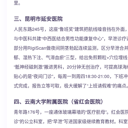
里。
三、昆明市延安医院
人民东路245号，这座“鲁班奖”建筑把航线噪音挡在外面
与中医科共建“中西医结合男性功能康复中心”，早泄诊疗
部分用RigiScan做夜间阴茎勃起连续监测，区分早泄合
郁、湿热下注、气滞血瘀”三型，给出免煎颗粒+穴位埋
“骶神经磁刺激”搬进男科，20分钟无创治疗，可提高球
贴心的是“夜间门诊”，每周一到周四18:30-21:00，
式完成，报告立等可取，极大缓解了“上班请假难”的痛点
四、云南大学附属医院（省红会医院）
青年路176号，一座通体玻璃幕墙的“医疗航母”。红会医
诊”的公立科室，把“早泄”写进国家级继续教育教材。科室