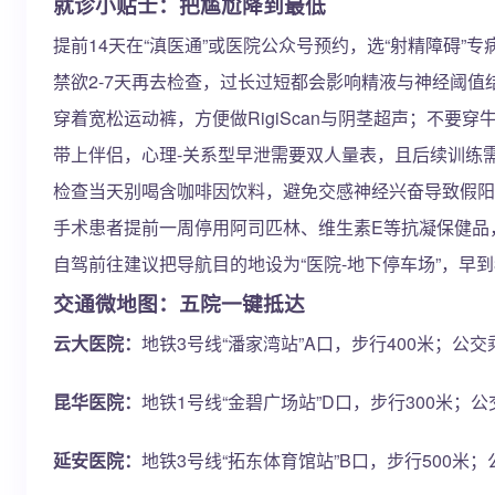
就诊小贴士：把尴尬降到最低
提前14天在“滇医通”或医院公众号预约，选“射精障碍”专
禁欲2-7天再去检查，过长过短都会影响精液与神经阈值
穿着宽松运动裤，方便做RigiScan与阴茎超声；不要
带上伴侣，心理-关系型早泄需要双人量表，且后续训练
检查当天别喝含咖啡因饮料，避免交感神经兴奋导致假阳
手术患者提前一周停用阿司匹林、维生素E等抗凝保健品
自驾前往建议把导航目的地设为“医院-地下停车场”，早
交通微地图：五院一键抵达
云大医院：
地铁3号线“潘家湾站”A口，步行400米；公交乘
昆华医院：
地铁1号线“金碧广场站”D口，步行300米；公交
延安医院：
地铁3号线“拓东体育馆站”B口，步行500米；公