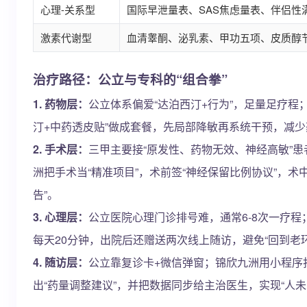
心理-关系型
国际早泄量表、SAS焦虑量表、伴侣性
激素代谢型
血清睾酮、泌乳素、甲功五项、皮质醇
治疗路径：公立与专科的“组合拳”
1. 药物层：
公立体系偏爱“达泊西汀+行为”，足量足疗程
汀+中药透皮贴”做成套餐，先局部降敏再系统干预，减
2. 手术层：
三甲主要接“原发性、药物无效、神经高敏”
洲把手术当“精准项目”，术前签“神经保留比例协议”，术
告”。
3. 心理层：
公立医院心理门诊排号难，通常6-8次一疗
每天20分钟，出院后还赠送两次线上随访，避免“回到老
4. 随访层：
公立靠复诊卡+微信弹窗；锦欣九洲用小程序
出“药量调整建议”，并把数据同步给主治医生，实现“人