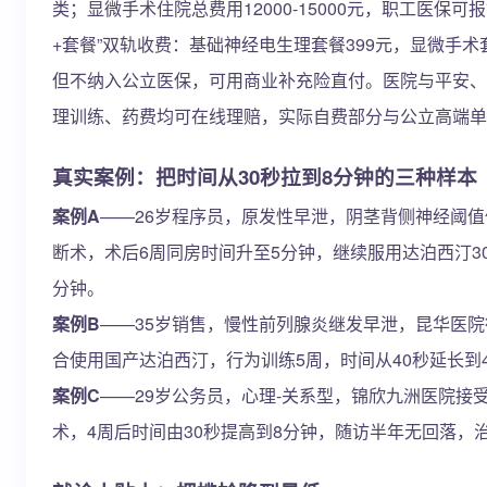
类；显微手术住院总费用12000-15000元，职工医保可报
+套餐”双轨收费：基础神经电生理套餐399元，显微手术
但不纳入公立医保，可用商业补充险直付。医院与平安、
理训练、药费均可在线理赔，实际自费部分与公立高端单
真实案例：把时间从30秒拉到8分钟的三种样本
案例A
——26岁程序员，原发性早泄，阴茎背侧神经阈值
断术，术后6周同房时间升至5分钟，继续服用达泊西汀30
分钟。
案例B
——35岁销售，慢性前列腺炎继发早泄，昆华医院
合使用国产达泊西汀，行为训练5周，时间从40秒延长到
案例C
——29岁公务员，心理-关系型，锦欣九洲医院接受
术，4周后时间由30秒提高到8分钟，随访半年无回落，治