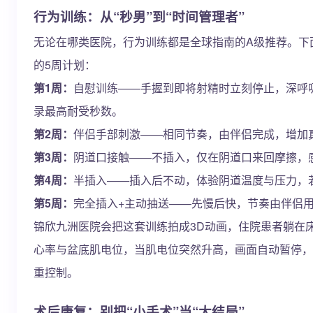
行为训练：从“秒男”到“时间管理者”
无论在哪类医院，行为训练都是全球指南的A级推荐。下面
的5周计划：
第1周：
自慰训练——手握到即将射精时立刻停止，深呼
录最高耐受秒数。
第2周：
伴侣手部刺激——相同节奏，由伴侣完成，增加
第3周：
阴道口接触——不插入，仅在阴道口来回摩擦，
第4周：
半插入——插入后不动，体验阴道温度与压力，若
第5周：
完全插入+主动抽送——先慢后快，节奏由伴侣
锦欣九洲医院会把这套训练拍成3D动画，住院患者躺在
心率与盆底肌电位，当肌电位突然升高，画面自动暂停，帮
重控制。
术后康复：别把“小手术”当“大结局”