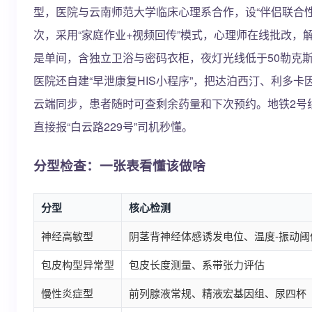
型，医院与云南师范大学临床心理系合作，设“伴侣联合
次，采用“家庭作业+视频回传”模式，心理师在线批改，
是单间，含独立卫浴与密码衣柜，夜灯光线低于50勒克
医院还自建“早泄康复HIS小程序”，把达泊西汀、利多
云端同步，患者随时可查剩余药量和下次预约。地铁2号线
直接报“白云路229号”司机秒懂。
分型检查：一张表看懂该做啥
分型
核心检测
神经高敏型
阴茎背神经体感诱发电位、温度-振动阈
包皮构型异常型
包皮长度测量、系带张力评估
慢性炎症型
前列腺液常规、精液宏基因组、尿四杯