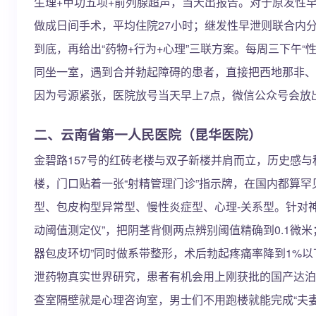
生理+甲功五项+前列腺超声，当天出报告。对于原发性早
做成日间手术，平均住院27小时；继发性早泄则联合内
到底，再给出“药物+行为+心理”三联方案。每周三下午“
同坐一室，遇到合并勃起障碍的患者，直接把西地那非、
因为号源紧张，医院放号当天早上7点，微信公众号会放
二、云南省第一人民医院（昆华医院）
金碧路157号的红砖老楼与双子新楼并肩而立，历史感
楼，门口贴着一张“射精管理门诊”指示牌，在国内都算罕
型、包皮构型异常型、慢性炎症型、心理-关系型。针对神
动阈值测定仪”，把阴茎背侧两点辨别阈值精确到0.1微
器包皮环切”同时做系带整形，术后勃起疼痛率降到1%
泄药物真实世界研究，患者有机会用上刚获批的国产达泊
查室隔壁就是心理咨询室，男士们不用跑楼就能完成“夫