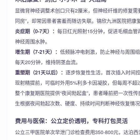
显微背神经调整术创口只有2厘米，但神经纤维的修复需
同房”，却常因患者害羞而随访失联。锦欣九洲医院把康
炎症期（0-7天）：
每日红光照射15分钟，促进毛细血管再
神经周围水肿。
增生期（7-21天）：
低频脉冲电刺激，防止神经与周围组
每天20分钟，维持阴茎血流。
重塑期（21天以后）：
逐步恢复性生活，首次插入时间控
现射精提前，可临时外用5%利多卡因凝胶，但每周不超
整个康复期医院提供“夜间勃起盒”，患者睡前把一次性
生根据夜间勃起次数、硬度、持续时间判断神经恢复情况
费用与医保：公立定价透明，专科打包灵活
公立三甲医院单次早泄门诊检查费用350-800元，达泊西汀