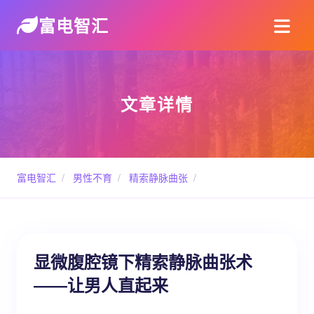
富电智汇
文章详情
富电智汇
/
男性不育
/
精索静脉曲张
/
显微腹腔镜下精索静脉曲张术
――让男人直起来