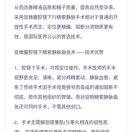
从而改善精液品质和精子质量，提高自然受孕率。
采用显微腹腔镜下行精索静脉手术相对于普通的开
放性手术而言，定位更精确、阻断分流物质更有
效，是国际医界公认的首选技术。
显微腹腔镜下精索静脉曲张术——技术优势
1、腔镜下手术，可视定位操作，手术医师的手术
视野更充足、清晰，易分辨精索动、静脉血管，避
免了传统手术因手术视角狭窄而造成的诸如阻断不
彻底、损伤其他组织的弊端。而对双侧精索静脉曲
张还可同时手术，不需其他创口。
2、手术无需解剖提睾肌(与睾丸相连的韧性肌
肉)，可避免精索外静脉及输精管动、静脉损伤，