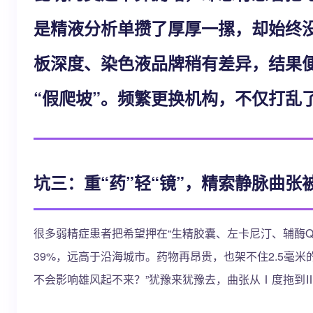
是精液分析单攒了厚厚一摞，却始终
板深度、染色液品牌稍有差异，结果便
“假爬坡”。频繁更换机构，不仅打乱
坑三：重“药”轻“镜”，精索静脉曲张
很多弱精症患者把希望押在“生精胶囊、左卡尼汀、辅酶
39%，远高于沿海城市。药物再昂贵，也架不住2.5毫
不会影响雄风起不来？”犹豫来犹豫去，曲张从Ⅰ度拖到