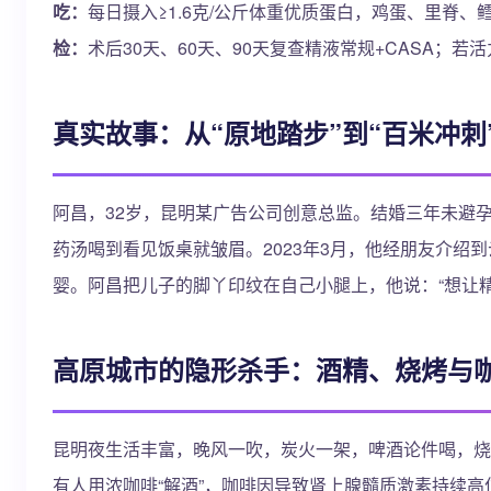
吃：
每日摄入≥1.6克/公斤体重优质蛋白，鸡蛋、里脊、
检：
术后30天、60天、90天复查精液常规+CASA；
真实故事：从“原地踏步”到“百米冲刺
阿昌，32岁，昆明某广告公司创意总监。结婚三年未避孕，
药汤喝到看见饭桌就皱眉。2023年3月，他经朋友介绍到
婴。阿昌把儿子的脚丫印纹在自己小腿上，他说：“想让
高原城市的隐形杀手：酒精、烧烤与
昆明夜生活丰富，晚风一吹，炭火一架，啤酒论件喝，烧豆
有人用浓咖啡“解酒”，咖啡因导致肾上腺髓质激素持续高