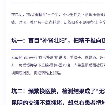
在昆明，提起“弱精症”三个字，不少男性会下意识压低
钱、时间、尊严被一点点耗尽，却依旧看不见那条“上岸
坑一：盲目“补肾壮阳”，把精子推向
云南民间历来有“以形补形”的说法，羊腰子、虎鞭酒、
升，负反馈抑制下丘脑-垂体-睾丸轴，内生睾酮反而被
境彻底搅乱，再逆转难上加难。
坑二：频繁换医院，检测结果成了“无根
昆明的交通不算拥堵，却总有患者把地