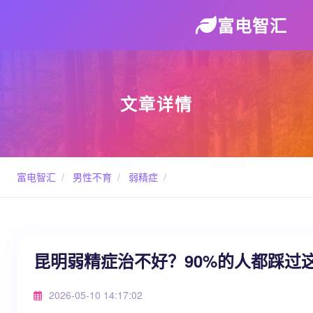
富电智汇
文章详情
富电智汇
/
男性不育
/
弱精症
/
昆明弱精症治不好？90%的人都踩过
2026-05-10 14:17:02