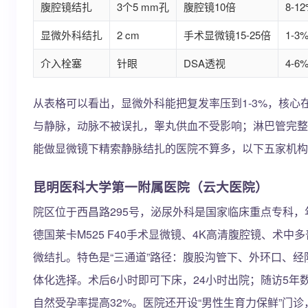
腹腔镜结扎
3个5 mm孔
腹腔镜10倍
8-1
显微外科结扎
2 cm
手术显微镜15-25倍
1-3
介入栓塞
针眼
DSA透视
4-6
从表格可以看出，显微外科能把复发率压到1-3%，核心在
与静脉，动脉不被误扎，睾丸供血不受影响；淋巴管完整
能做显微镜下精索静脉结扎的医院不算多，以下五家机构
昆明医科大学第一附属医院（云大医院）
院区位于西昌路295号，泌尿外科是国家临床重点专科，
德国莱卡M525 F40手术显微镜、4K高清腹腔镜、术中
微结扎。特色是“三通道”路径：腹股沟管下、外环口、
体化选择。术后6小时即可下床，24小时出院；随访5年数
自然受孕率提高32%。医院还开设“男性生育力保鲜”门