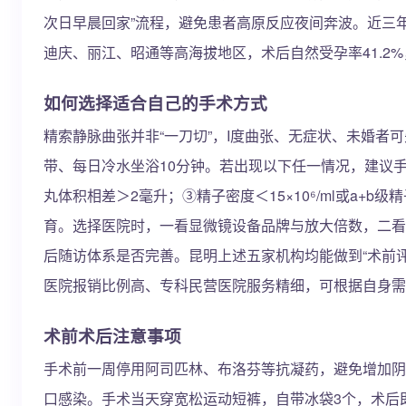
次日早晨回家”流程，避免患者高原反应夜间奔波。近三年
迪庆、丽江、昭通等高海拔地区，术后自然受孕率41.2
如何选择适合自己的手术方式
精索静脉曲张并非“一刀切”，I度曲张、无症状、未婚者
带、每日冷水坐浴10分钟。若出现以下任一情况，建议
丸体积相差＞2毫升；③精子密度＜15×10⁶/ml或a+b
育。选择医院时，一看显微镜设备品牌与放大倍数，二看
后随访体系是否完善。昆明上述五家机构均能做到“术前
医院报销比例高、专科民营医院服务精细，可根据自身需
术前术后注意事项
手术前一周停用阿司匹林、布洛芬等抗凝药，避免增加阴
口感染。手术当天穿宽松运动短裤，自带冰袋3个，术后