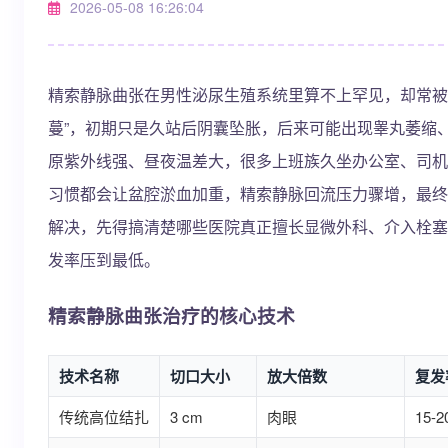
2026-05-08 16:26:04
精索静脉曲张在男性泌尿生殖系统里算不上罕见，却常被
蔓”，初期只是久站后阴囊坠胀，后来可能出现睾丸萎缩
原紫外线强、昼夜温差大，很多上班族久坐办公室、司机
习惯都会让盆腔淤血加重，精索静脉回流压力骤增，最终
解决，先得搞清楚哪些医院真正擅长显微外科、介入栓塞
发率压到最低。
精索静脉曲张治疗的核心技术
技术名称
切口大小
放大倍数
复发
传统高位结扎
3 cm
肉眼
15-