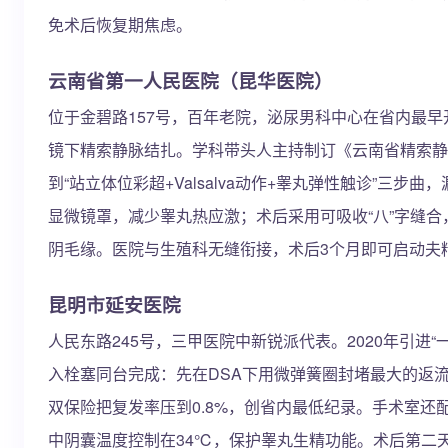
免术后恢复期焦虑。
云南省第一人民医院（昆华医院）
位于金碧路157号，百年老院，泌尿男科中心在省内最早
镜下精索静脉结扎。学科带头人主持制订《云南省精索静
到“站立体位彩超+Valsalva动作+睾丸弹性触诊”三步
显微镜罩，减少睾丸热应激；术后采用可吸收“八”字缝合
阴毛缘。医院与生殖科无缝衔接，术后3个月即可启动夫
昆明市延安医院
人民东路245号，三甲医院中新锐派代表。2020年引进
入栓塞同台完成：先在DSA下用微弹簧圈封堵最大的返
双保险把复发率压到0.8%，创省内最低纪录。手术室还
中阴囊温度控制在34℃，保护睾丸生精功能。术后第二天