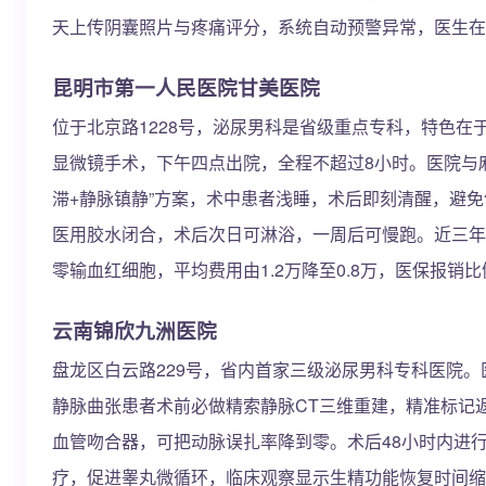
天上传阴囊照片与疼痛评分，系统自动预警异常，医生在
昆明市第一人民医院甘美医院
位于北京路1228号，泌尿男科是省级重点专科，特色在
显微镜手术，下午四点出院，全程不超过8小时。医院与
滞+静脉镇静”方案，术中患者浅睡，术后即刻清醒，避
医用胶水闭合，术后次日可淋浴，一周后可慢跑。近三年完
零输血红细胞，平均费用由1.2万降至0.8万，医保报销
云南锦欣九洲医院
盘龙区白云路229号，省内首家三级泌尿男科专科医院。
静脉曲张患者术前必做精索静脉CT三维重建，精准标记返流
血管吻合器，可把动脉误扎率降到零。术后48小时内进行
疗，促进睾丸微循环，临床观察显示生精功能恢复时间缩短