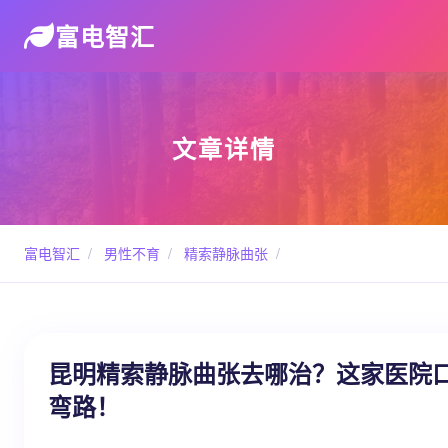
富电智汇
文章详情
富电智汇
/
男性不育
/
精索静脉曲张
/
昆明精索静脉曲张去哪治？这家医院
弯路！