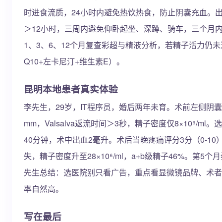
时进食流质，24小时内避免热饮热食，防止阴囊充血。出
＞12小时，三周内避免仰卧起坐、深蹲、骑车，三个月内
1、3、6、12个月复查彩超与精液分析，若精子活力仍
Q10+左卡尼汀+维生素E）。
昆明本地患者真实体验
李先生，29岁，IT程序员，婚后两年未育。术前左侧阴囊
mm，Valsalva返流时间＞3秒，精子密度仅8×10⁶/
40分钟，术中出血2毫升。术后当晚疼痛评分3分（0-1
失，精子密度升至28×10⁶/ml，a+b级精子46%。第
先生总结：选医院别只看广告，重点看显微镜品牌、术者
率自然高。
写在最后