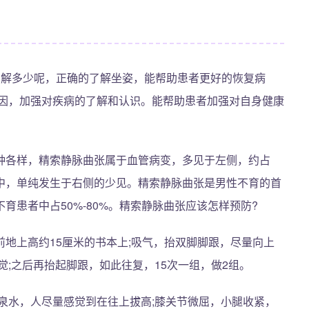
了解多少呢，正确的了解坐姿，能帮助患者更好的恢复病
原因，加强对疾病的了解和认识。能帮助患者加强对自身健康
种各样，精索静脉曲张属于血管病变，多见于左侧，约占
病变中，单纯发生于右侧的少见。精索静脉曲张是男性不育的首
育患者中占50%-80%。精索静脉曲张应该怎样预防?
地上高约15厘米的书本上;吸气，抬双脚脚跟，尽量向上
觉;之后再抬起脚跟，如此往复，15次一组，做2组。
泉水，人尽量感觉到在往上拔高;膝关节微屈，小腿收紧，