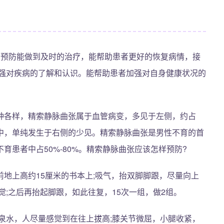
的预防能做到及时的治疗，能帮助患者更好的恢复病情，接
加强对疾病的了解和认识。能帮助患者加强对自身健康状况的
种各样，精索静脉曲张属于血管病变，多见于左侧，约占
病变中，单纯发生于右侧的少见。精索静脉曲张是男性不育的首
育患者中占50%-80%。精索静脉曲张应该怎样预防?
地上高约15厘米的书本上;吸气，抬双脚脚跟，尽量向上
觉;之后再抬起脚跟，如此往复，15次一组，做2组。
泉水，人尽量感觉到在往上拔高;膝关节微屈，小腿收紧，