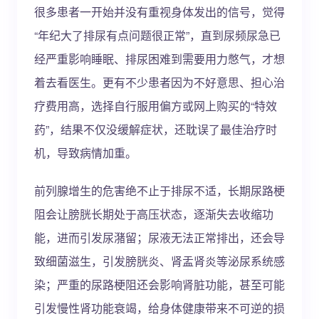
很多患者一开始并没有重视身体发出的信号，觉得
“年纪大了排尿有点问题很正常”，直到尿频尿急已
经严重影响睡眠、排尿困难到需要用力憋气，才想
着去看医生。更有不少患者因为不好意思、担心治
疗费用高，选择自行服用偏方或网上购买的“特效
药”，结果不仅没缓解症状，还耽误了最佳治疗时
机，导致病情加重。
前列腺增生的危害绝不止于排尿不适，长期尿路梗
阻会让膀胱长期处于高压状态，逐渐失去收缩功
能，进而引发尿潴留；尿液无法正常排出，还会导
致细菌滋生，引发膀胱炎、肾盂肾炎等泌尿系统感
染；严重的尿路梗阻还会影响肾脏功能，甚至可能
引发慢性肾功能衰竭，给身体健康带来不可逆的损