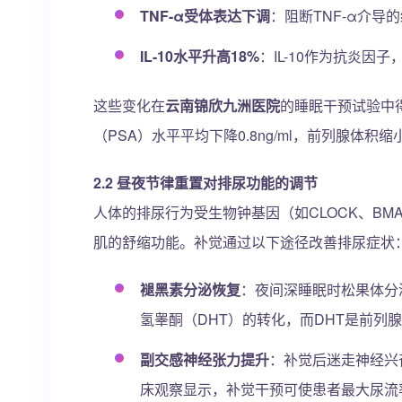
TNF-α受体表达下调
：阻断TNF-α介
IL-10水平升高18%
：IL-10作为抗炎因
这些变化在
云南锦欣九洲医院
的睡眠干预试验中
（PSA）水平平均下降0.8ng/ml，前列腺体积缩
2.2 昼夜节律重置对排尿功能的调节
人体的排尿行为受生物钟基因（如CLOCK、B
肌的舒缩功能。补觉通过以下途径改善排尿症状
褪黑素分泌恢复
：夜间深睡眠时松果体分
氢睾酮（DHT）的转化，而DHT是前列
副交感神经张力提升
：补觉后迷走神经兴
床观察显示，补觉干预可使患者最大尿流率（Q