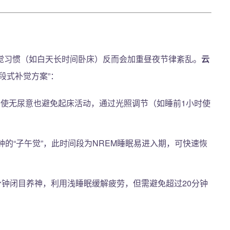
觉习惯（如白天长时间卧床）反而会加重昼夜节律紊乱。
云
段式补觉方案”：
卧床，即使无尿意也避免起床活动，通过光照调节（如睡前1小时使
0-30分钟的“子午觉”，此时间段为NREM睡眠易进入期，可快速恢
进行10分钟闭目养神，利用浅睡眠缓解疲劳，但需避免超过20分钟