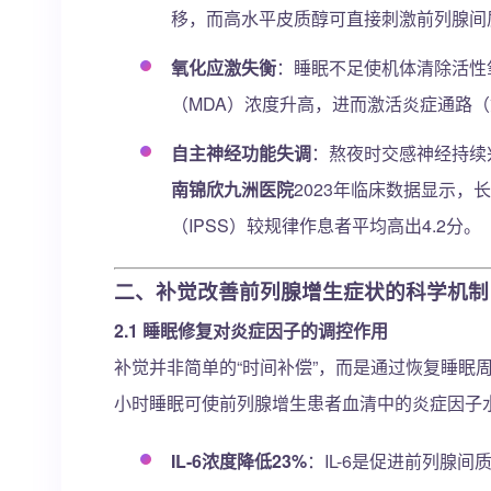
移，而高水平皮质醇可直接刺激前列腺间
氧化应激失衡
：睡眠不足使机体清除活性
（MDA）浓度升高，进而激活炎症通路（如
自主神经功能失调
：熬夜时交感神经持续
南锦欣九洲医院
2023年临床数据显示
（IPSS）较规律作息者平均高出4.2分。
二、补觉改善前列腺增生症状的科学机制
2.1 睡眠修复对炎症因子的调控作用
补觉并非简单的“时间补偿”，而是通过恢复睡眠
小时睡眠可使前列腺增生患者血清中的炎症因子
IL-6浓度降低23%
：IL-6是促进前列腺