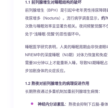
1.1 前列腺增生对睡眠结构的破坏
前列腺增生（BPH）是引起中老年男性排尿障
夜尿增多（Nocturia）。流行病学调查显示，
约
次数与睡眠效率呈显著负相关。夜间频繁觉醒不
处于“浅睡眠-觉醒”的恶性循环中。
睡眠医学研究表明，人类的睡眠周期由非快速眼动
NREM中的深度睡眠（N3期）对体力恢复和免
需要30分钟以上才能重新入睡，导致N3期睡眠占
步加剧身体的炎症反应。
1.2 熬夜对前列腺增生的病理促进作用
长期熬夜通过多重机制加重前列腺增生病情：
神经内分泌紊乱
：熬夜会抑制下丘脑-垂