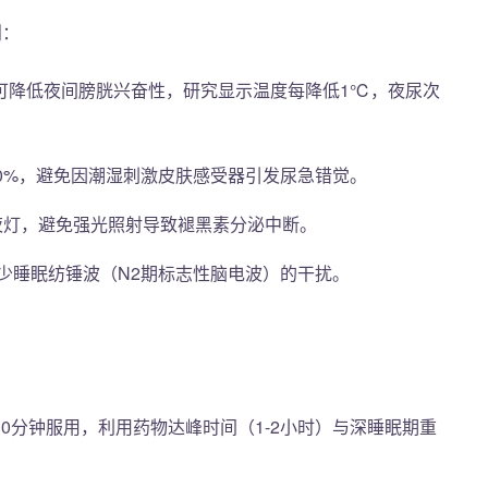
则：
温可降低夜间膀胱兴奋性，研究显示温度每降低1℃，夜尿次
50%，避免因潮湿刺激皮肤感受器引发尿急错觉。
小夜灯，避免强光照射导致褪黑素分泌中断。
少睡眠纺锤波（N2期标志性脑电波）的干扰。
0分钟服用，利用药物达峰时间（1-2小时）与深睡眠期重