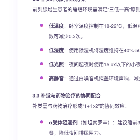
前列腺增生患者的睡眠环境需满足“三低一高”原
低温度
：卧室温度控制在18-22℃，低
数可减少0.3次。
低湿度
：使用除湿机将湿度维持在40%-
低光照
：夜间起夜时使用15lux以下的
高静音
：通过白噪音机掩盖环境声响，减
3.3 补觉与药物治疗的协同配合
补觉需与药物治疗形成“1+1>2”的协同效应：
α受体阻滞剂
（如坦索罗辛）：建议睡前3
叠，降低夜间排尿阻力。