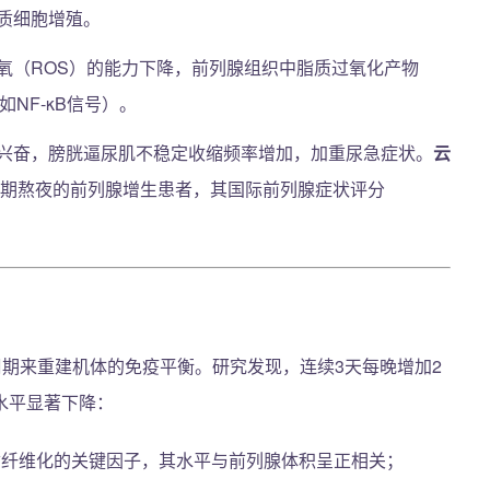
质细胞增殖。
氧（ROS）的能力下降，前列腺组织中脂质过氧化产物
NF-κB信号）。
兴奋，膀胱逼尿肌不稳定收缩频率增加，加重尿急症状。
云
，长期熬夜的前列腺增生患者，其国际前列腺症状评分
周期来重建机体的免疫平衡。研究发现，连续3天每晚增加2
水平显著下降：
间质纤维化的关键因子，其水平与前列腺体积呈正相关；