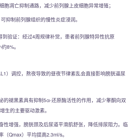
导的细胞凋亡抑制通路，减少前列腺上皮细胞异常增殖；
子，可抑制前列腺组织的慢性炎症浸润。
得到验证：经过4周规律补觉，患者前列腺特异性抗原
小约8%。
MAL1）调控，熬夜导致的昼夜节律紊乱会直接影响膀胱逼尿
：
泌的褪黑素具有抑制5α-还原酶活性的作用，减少睾酮向双
腺增生的主要驱动激素。
奋性增强，膀胱颈及后尿道平滑肌舒张，降低排尿阻力。临
max）平均提高2.3ml/s。