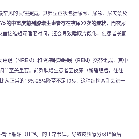
碍最常见的良性疾病，其典型症状包括尿频、尿急、尿失禁及
76%的中重度前列腺增生患者存在夜尿≥2次的症状
，而夜尿
仅直接缩短深睡眠时间，还会导致睡眠片段化，使患者长期
睡眠（NREM）和快速眼动睡眠（REM）交替组成，其中
疫调节至关重要。前列腺增生患者因夜尿中断睡眠后，往往
比从正常的15%-25%降至不足10%，这种结构紊乱会进一
体-肾上腺轴（HPA）的正常节律，导致皮质醇分泌峰值后