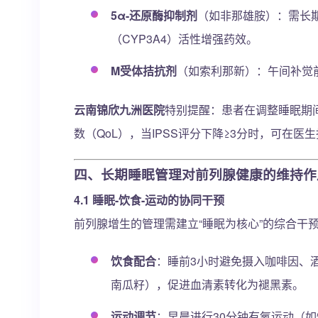
5α-还原酶抑制剂
（如非那雄胺）：需长
（CYP3A4）活性增强药效。
M受体拮抗剂
（如索利那新）：午间补觉
云南锦欣九洲医院
特别提醒：患者在调整睡眠期间
数（QoL），当IPSS评分下降≥3分时，可在
四、长期睡眠管理对前列腺健康的维持作
4.1 睡眠-饮食-运动的协同干预
前列腺增生的管理需建立“睡眠为核心”的综合干
饮食配合
：睡前3小时避免摄入咖啡因、
南瓜籽），促进血清素转化为褪黑素。
运动调节
：早晨进行30分钟有氧运动（